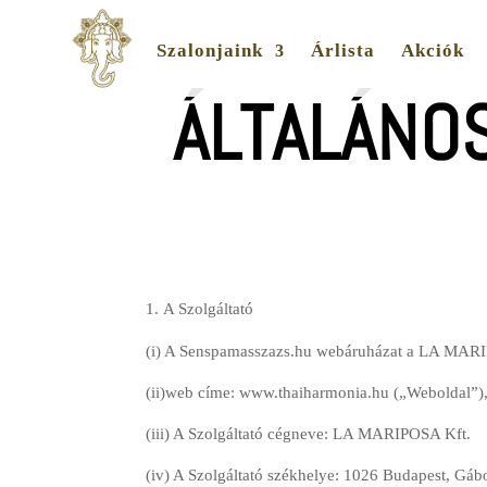
Szalonjaink
Árlista
Akciók
ÁLTALÁNO
A Szolgáltató
(i) A Senspamasszazs.hu webáruházat a LA MARIPO
(ii)web címe: www.thaiharmonia.hu („Weboldal”)
(iii) A Szolgáltató cégneve: LA MARIPOSA Kft.
(iv) A Szolgáltató székhelye: 1026 Budapest, Gáb