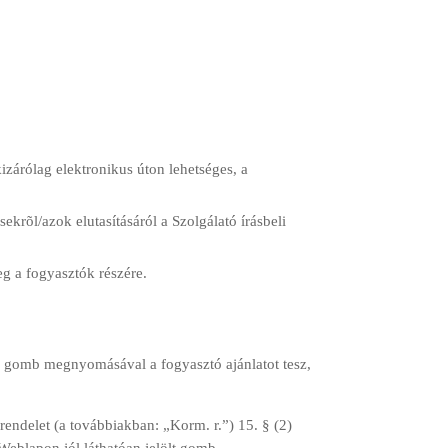
árólag elektronikus úton lehetséges, a
ekrõl/azok elutasításáról a Szolgálató írásbeli
eg a fogyasztók részére.
ozó gomb megnyomásával a fogyasztó ajánlatot tesz,
 rendelet (a továbbiakban: „Korm. r.”) 15. § (2)