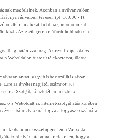
lóságnak megfelelnek. Azonban a nyilvánvalóan
árát nyilvánvalóan tévesen (pl. 10.000,- Ft.
kozóan eltérõ adatokat tartalmaz, nem minõsül
ön közli. Az esetlegesen elõforduló hibákért a
 egyedileg határozza meg. Az ezzel kapcsolatos
tó a Weboldalon biztosít tájékoztatást, illetve
emélyesen átvett, vagy házhoz szállítás révén
 Erre az átvétel napjától számított [8]
csere a Szolgálató üzletében intézhetõ.
asztó a Weboldalt az internet-szolgáltatás körében
kivéve – bármely oknál fogva a fogyasztó számára
 annak oka nincs összefüggésben a Weboldal
lgáltatótól elvárható annak érdekében, hogy a