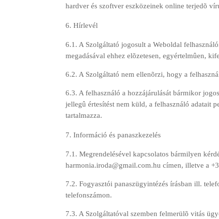
hardver és szoftver eszközeinek online terjedõ v
Hírlevél
6.1. A Szolgáltató jogosult a Weboldal felhasználó
megadásával ehhez elõzetesen, egyértelmûen, kife
6.2. A Szolgáltató nem ellenõrzi, hogy a felhaszná
6.3. A felhasználó a hozzájárulását bármikor jogos
jellegû értesítést nem küld, a felhasználó adatait
tartalmazza.
Információ és panaszkezelés
7.1. Megrendelésével kapcsolatos bármilyen kérdé
harmonia.iroda@gmail.com.hu címen, illetve a +
7.2. Fogyasztói panaszügyintézés írásban ill. te
telefonszámon.
7.3. A Szolgáltatóval szemben felmerülõ vitás ügye