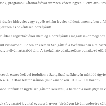
írusok, programok károkozásával szemben védett legyen, illetve azok t
i részére hírlevelet vagy egyéb reklám levelet küldeni, amennyiben a fe
jezetten és önkéntesen hozzájárult.
ló által a regisztrációkor illetõleg a hozzájárulás megadásakor megadott 
ult visszavonni. Ebben az esetben Szolgáltató a továbbiakban a felhaszn
 pedig nyilvántartásából törli. A Szolgáltató adatkezelésre vonatkozó elj
sével, észrevételével forduljon a Szolgáltató székhelyén mûködõ ügyfé
36 404 5318-as telefonszámon (munkanapokon 10.00-20.00 között).
lefonon történik az ügyfélszolgálaton keresztül, a harmonia.iroda@gmai
k (fogyasztói jogvita) egyszerû, gyors, bíróságon kívüli rendezése céljá