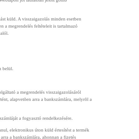
 Weblapon jól láthatóan jelölt gomb
lást küld. A visszaigazolás minden esetben
 a megrendelés feltételeit is tartalmazó
alól.
 belül.
olgáltató a megrendelés visszaigazolásáról
rtént, alapvetõen arra a bankszámlára, melyrõl a
 számláját a fogyasztó rendelkezésére.
nul, elektronikus úton küld értesítést a termék
e arra a bankszámlára, ahonnan a fizetés