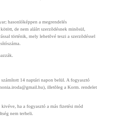
gyar; hasonlóképpen a megrendelés
n kötött, de nem aláírt szerzõdésnek minõsül,
rással történik, mely lehetõvé teszi a szerzõdéssel
osítószáma.
mazzák.
l számított 14 naptári napon belül. A fogyasztó
monia.iroda@gmail.hu), illetõleg a Korm. rendelet
a, kivéve, ha a fogyasztó a más fizetési mód
tség nem terheli.