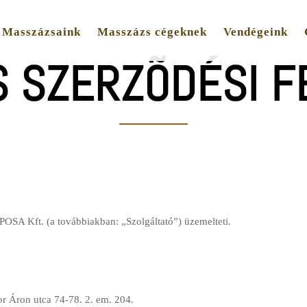
Masszázsaink
Masszázs cégeknek
Vendégeink
S SZERZÕDÉSI F
SA Kft. (a továbbiakban: „Szolgáltató”) üzemelteti.
,
or Áron utca 74-78. 2. em. 204.