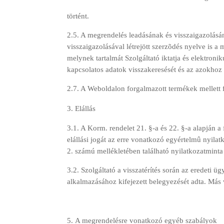
történt.
2.5. A megrendelés leadásának és visszaigazolás
visszaigazolásával létrejött szerzõdés nyelve is a 
melynek tartalmát Szolgáltató iktatja és elektronik
kapcsolatos adatok visszakeresését és az azokhoz
2.7. A Weboldalon forgalmazott termékek mellett fe
Elállás
3.1. A Korm. rendelet 21. §-a és 22. §-a alapján a
elállási jogát az erre vonatkozó egyértelmû nyila
2. számú mellékletében található nyilatkozatminta
3.2. Szolgáltató a visszatérítés során az eredeti 
alkalmazásához kifejezett belegyezését adta. Más 
A megrendelésre vonatkozó egyéb szabályok