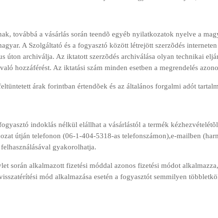
ának, továbbá a vásárlás során teendõ egyéb nyilatkozatok nyelve a ma
magyar. A Szolgáltató és a fogyasztó között létrejött szerzõdés internete
us úton archiválja. Az iktatott szerzõdés archiválása olyan technikai eljá
 való hozzáférést. Az iktatási szám minden esetben a megrendelés azon
ltüntetett árak forintban értendõek és az általános forgalmi adót tartal
 fogyasztó indoklás nélkül elállhat a vásárlástól a termék kézhezvételétõ
tkozat útján telefonon (06-1-404-5318-as telefonszámon),e-mailben (har
 felhasználásával gyakorolhatja.
ügylet során alkalmazott fizetési móddal azonos fizetési módot alkalmazz
visszatérítési mód alkalmazása esetén a fogyasztót semmilyen többletköl