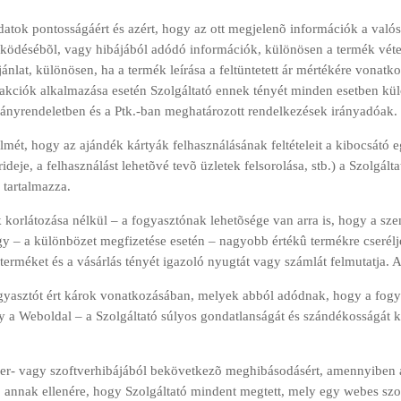
adatok pontosságáért és azért, hogy az ott megjelenõ információk a va
ûködésébõl, vagy hibájából adódó információk, különösen a termék vétel
ajánlat, különösen, ha a termék leírása a feltüntetett ár mértékére vonat
gy akciók alkalmazása esetén Szolgáltató ennek tényét minden esetben kül
rmányrendeletben és a Ptk.-ban meghatározott rendelkezések irányadóak.
yelmét, hogy az ajándék kártyák felhasználásának feltételeit a kibocsátó
deje, a felhasználást lehetõvé tevõ üzletek felsorolása, stb.) a Szolgálta
 tartalmazza.
nak korlátozása nélkül – a fogyasztónak lehetõsége van arra is, hogy a sz
agy – a különbözet megfizetése esetén – nagyobb értékû termékre cserélje.
méket és a vásárlás tényét igazoló nyugtát vagy számlát felmutatja. A 
 fogyasztót ért károk vonatkozásában, melyek abból adódnak, hogy a fogy
y a Weboldal – a Szolgáltató súlyos gondatlanságát és szándékosságát 
ver- vagy szoftverhibájából bekövetkezõ meghibásodásért, amennyiben
 annak ellenére, hogy Szolgáltató mindent megtett, mely egy webes szo