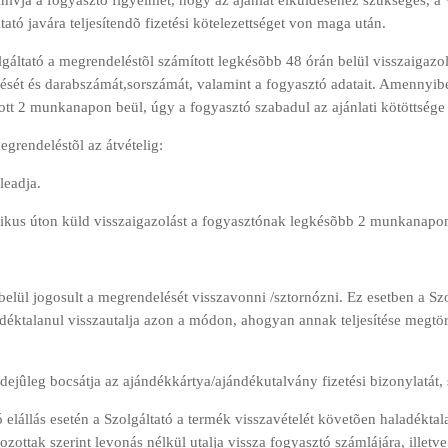
lhívja a fogyasztó figyelmét, hogy az ajánlat elküldéséhez szükséges, a
tó javára teljesítendõ fizetési kötelezettséget von maga után.
olgáltató a megrendeléstõl számított legkésõbb 48 órán belül visszaigazo
ését és darabszámát,sorszámát, valamint a fogyasztó adatait. Amennyiben
tt 2 munkanapon beül, úgy a fogyasztó szabadul az ajánlati kötöttsége 
egrendeléstõl az átvételig:
leadja.
ronikus úton küld visszaigazolást a fogyasztónak legkésõbb 2 munkanapon
 belül jogosult a megrendelését visszavonni /sztornózni. Ez esetben a Sz
haladéktalanul visszautalja azon a módon, ahogyan annak teljesítése megtö
idejûleg bocsátja az ajándékkártya/ajándékutalvány fizetési bizonylatát,
elállás esetén a Szolgáltató a termék visszavételét követõen haladéktala
ozottak szerint levonás nélkül utalja vissza fogyasztó számlájára, illetv