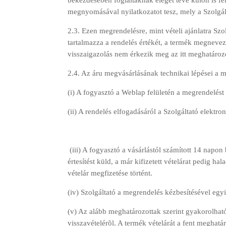
bekezdésében foglaltaknak eleget téve külön is fe
megnyomásával nyilatkozatot tesz, mely a Szolgálta
2.3. Ezen megrendelésre, mint vételi ajánlatra Sz
tartalmazza a rendelés értékét, a termék megnevez
visszaigazolás nem érkezik meg az itt meghatározo
2.4. Az áru megvásárlásának technikai lépései a m
(i) A fogyasztó a Weblap felületén a megrendelést 
(ii) A rendelés elfogadásáról a Szolgáltató elekt
(iii) A fogyasztó a vásárlástól számított 14 napon
értesítést küld, a már kifizetett vételárat pedig 
vételár megfizetése történt.
(iv) Szolgáltató a megrendelés kézbesítésével egy
(v) Az alább meghatározottak szerint gyakorolható 
visszavételérõl. A termék vételárát a fent meghatár