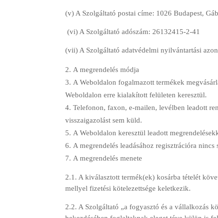
(v) A Szolgáltató postai címe: 1026 Budapest, Gá
(vi) A Szolgáltató adószám: 26132415-2-41
(vii) A Szolgáltató adatvédelmi nyilvántartási a
A megrendelés módja
A Weboldalon fogalmazott termékek megvásárlá
Weboldalon erre kialakított felületen keresztül.
Telefonon, faxon, e-mailen, levélben leadott re
visszaigazolást sem küld.
A Weboldalon keresztül leadott megrendelésekke
A megrendelés leadásához regisztrációra nincs 
A megrendelés menete
2.1. A kiválasztott termék(ek) kosárba tételét kö
mellyel fizetési kötelezettsége keletkezik.
2.2. A Szolgáltató „a fogyasztó és a vállalkozás k