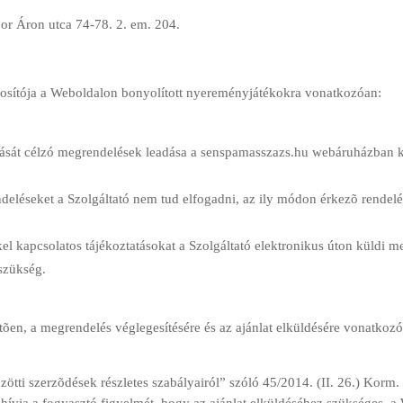
bor Áron utca 74-78. 2. em. 204.
zonosítója a Weboldalon bonyolított nyereményjátékokra vonatkozóan:
sát célzó megrendelések leadása a senspamasszazs.hu webáruházban kiz
ndeléseket a Szolgáltató nem tud elfogadni, az ily módon érkezõ rendelés
l kapcsolatos tájékoztatásokat a Szolgáltató elektronikus úton küldi m
szükség.
vetõen, a megrendelés véglegesítésére és az ajánlat elküldésére vonatk
özötti szerzõdések részletes szabályairól” szóló 45/2014. (II. 26.) Korm.