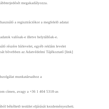
ovábbterjedését megakadályozza.
lhasználó a regisztrációkor a megfelelõ adatai
adatok valósak-e illetve helytállóak-e.
áló részére hírlevelet, egyéb reklám levelet
árását bõvebben az Adatvédelmi Tájékoztató [link]
lszolgálat munkatársaihoz a
l.com címen, avagy a +36 1 404 5318-as
ból békéltetõ testület eljárását kezdeményezheti.