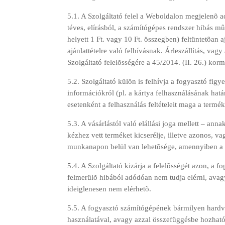
5.1. A Szolgáltató felel a Weboldalon megjelenõ 
téves, elírásból, a számítógépes rendszer hibás m
helyett 1 Ft. vagy 10 Ft. összegben) feltüntetõan 
ajánlattételre való felhívásnak. Árleszállítás, va
Szolgáltató felelõsségére a 45/2014. (II. 26.) ko
5.2. Szolgáltató külön is felhívja a fogyasztó fig
információkról (pl. a kártya felhasználásának határi
esetenként a felhasználás feltételeit maga a termék
5.3. A vásárlástól való elállási joga mellett – an
kézhez vett terméket kicserélje, illetve azonos, v
munkanapon belül van lehetõsége, amennyiben a ter
5.4. A Szolgáltató kizárja a felelõsségét azon, a
felmerülõ hibából adódóan nem tudja elérni, avag
ideiglenesen nem elérhetõ.
5.5. A fogyasztó számítógépének bármilyen hard
használatával, avagy azzal összefüggésbe hozható