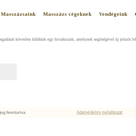
Masszázsaink
Masszázs cégeknek
Vendégeink
megadását követően küldünk egy hivatkozást, amelynek segítségével új jelszót le
jog fenntartva
Adatvédelmi nyilatkozat