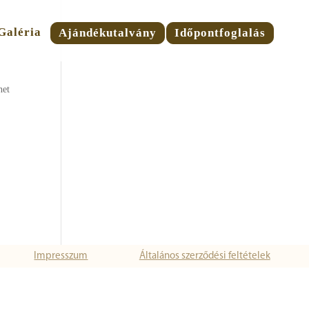
Galéria
Ajándékutalvány
Időpontfoglalás
het
Impresszum
Általános szerződési feltételek