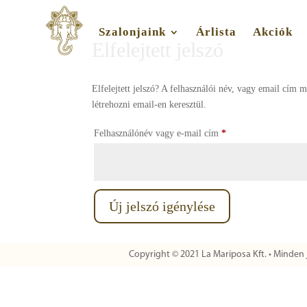
Szalonjaink
Árlista
Akciók
Elfelejtett jelszó
Elfelejtett jelszó? A felhasználói név, vagy email cím 
létrehozni email-en keresztül.
Kötelező
Felhasználónév vagy e-mail cím
*
Új jelszó igénylése
Copyright © 2021 La Mariposa Kft. • Minden 