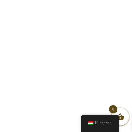
0
Hungarian