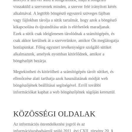
visszaküld a szervernek minden, a szerver felé irányított kérés
alkalmával. A legtöbb böngésző egyszerű szöveges fájlban
vagy fájlokban tárolja a sütik tartalmát, hogy azok a böngésző
kikapcsolása és újraindítása után is elérhetőek maradjanak.
Ezek a sütik csak ideiglenesen tárolódnak a számítógépén, és
csak akkor kerülnek át a szerverünkre, amikor Ön meglátogatja
honlapunkat. Főleg egyszeri tevékenységre szolgáló sütiket
alkalmazunk, amelyek nyomban kitörlődnek, amikor a
böngészőjét bezárja.
Megtekintheti és kitörölheti a számítógépén tárolt sütiket, és
ellenőrzése alatt tarthatja azok használatának módját web
böngészőjének beállításai segítségével. Erről további
információkat kaphat a web böngészőjének súgóján keresztül.
KÖZÖSSÉGI OLDALAK
Az információs önrendelkezési jogról és az
információszabadságról szóló 2011. évi CXII. törvény 20. §