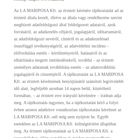
Az LA MARIPOSA Kft. az érintett kérésére tájékoztatást ad az
érintett általa kezelt, illetve az általa vagy rendelkezése szerint
megbízott adatfeldolgozó által feldolgozott adatairól, azok
forrásáról, az adatkezelés céljáról, jogalapjáról, időtartamáról,
az adatfeldolgozó nevéről, címéről és az adatkezeléssel
összefüggő tevékenységéről, az adatvédelmi incidens –
előfordulása esetén – körülményeiről, hatásairól és az
elhárítására megtett intézkedésekről, továbbá – az érintett
személyes adatainak továbbítása esetén – az adattovábbítás
jogalapjáról és címzettjéről. A tájékoztatást az LA MARIPOSA
Kft. az érintett kérelmének benyújtásától számított legrövidebb
idő alatt, legfeljebb azonban 14 napon belül, közérthető
formában, – az érintett erre irányuló kérelmére – írásban adja
meg. A tájékoztatás ingyenes, ha a tájékoztatást kérő a folyó
évben azonos adatkörre vonatkozóan tájékoztatási kérelmet az
LA MARIPOSA Kft.-nél még nem nyújtott be. Egyéb
esetekben az LA MARIPOSA Kft. költségtérítést állapíthat
meg. Az érintett tájékoztatását az LA MARIPOSA Kft. a