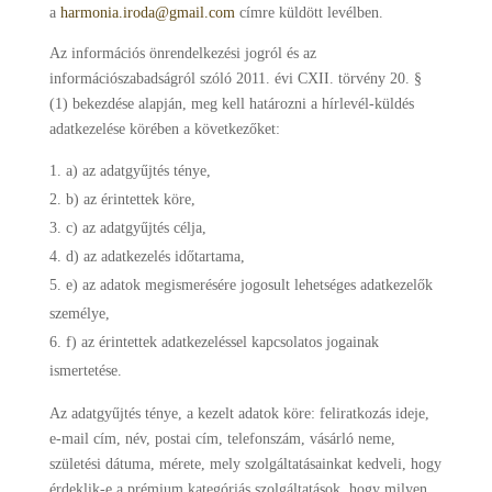
a
harmonia.iroda@gmail.com
címre küldött
levélben.
Az információs önrendelkezési jogról és az
információszabadságról szóló 2011. évi CXII. törvény 20. §
(1) bekezdése alapján, meg kell határozni a hírlevél-küldés
adatkezelése körében a következőket:
a) az adatgyűjtés ténye,
b) az érintettek köre,
c) az adatgyűjtés célja,
d) az adatkezelés időtartama,
e) az adatok megismerésére jogosult lehetséges adatkezelők
személye,
f) az érintettek adatkezeléssel kapcsolatos jogainak
ismertetése.
Az adatgyűjtés ténye, a kezelt adatok köre: feliratkozás ideje,
e-mail cím, név, postai cím, telefonszám, vásárló neme,
születési dátuma, mérete, mely szolgáltatásainkat kedveli, hogy
érdeklik-e a prémium kategóriás szolgáltatások, hogy milyen