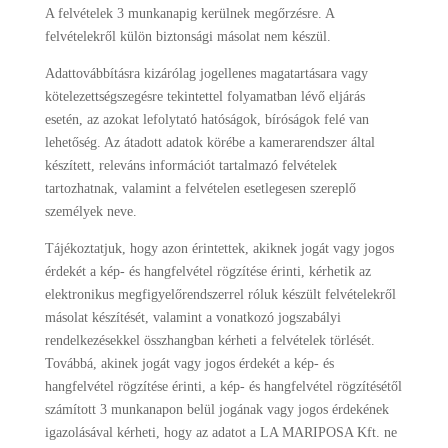
A felvételek 3 munkanapig kerülnek megőrzésre. A
felvételekről külön biztonsági másolat nem készül.
Adattovábbításra kizárólag jogellenes magatartásara vagy
kötelezettségszegésre tekintettel folyamatban lévő eljárás
esetén, az azokat lefolytató hatóságok, bíróságok felé van
lehetőség. Az átadott adatok körébe a kamerarendszer által
készített, releváns információt tartalmazó felvételek
tartozhatnak, valamint a felvételen esetlegesen szereplő
személyek neve.
Tájékoztatjuk, hogy azon érintettek, akiknek jogát vagy jogos
érdekét a kép- és hangfelvétel rögzítése érinti, kérhetik az
elektronikus megfigyelőrendszerrel róluk készült felvételekről
másolat készítését, valamint a vonatkozó jogszabályi
rendelkezésekkel összhangban kérheti a felvételek törlését.
Továbbá, akinek jogát vagy jogos érdekét a kép- és
hangfelvétel rögzítése érinti, a kép- és hangfelvétel rögzítésétől
számított 3 munkanapon belül jogának vagy jogos érdekének
igazolásával kérheti, hogy az adatot a LA MARIPOSA Kft. ne