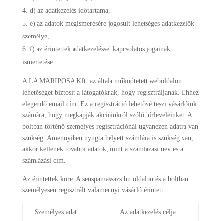
d) az adatkezelés időtartama,
e) az adatok megismerésére jogosult lehetséges adatkezelők
személye,
f) az érintettek adatkezeléssel kapcsolatos jogainak
ismertetése.
A LA MARIPOSA Kft. az általa működtetett weboldalon
lehetőséget biztosít a látogatóknak, hogy regisztráljanak. Ehhez
elegendő email cím. Ez a regisztráció lehetővé teszi vásárlóink
számára, hogy megkapják akcióinkról szóló hírleveleinket. A
boltban történő személyes regisztrációnál ugyanezen adatra van
szükség. Amennyiben nyugta helyett számlára is szükség van,
akkor kellenek további adatok, mint a számlázási név és a
számlázási cím.
Az érintettek köre: A senspamassazs.hu oldalon és a boltban
személyesen regisztrált valamennyi vásárló érintett.
Személyes adat:
Az adatkezelés célja: