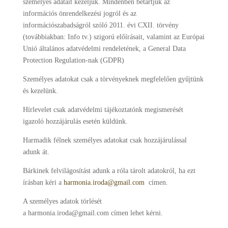
személyes adatait kezeljük. Mindenben betartjuk az
információs önrendelkezési jogról és az
információszabadságról szóló 2011. évi CXII. törvény
(továbbiakban: Info tv.) szigorú előírásait, valamint az Európai
Unió általános adatvédelmi rendeletének, a General Data
Protection Regulation-nak (GDPR)
Személyes adatokat csak a törvényeknek megfelelően gyűjtünk
és kezelünk.
Hírlevelet csak adatvédelmi tájékoztatónk megismerését
igazoló hozzájárulás esetén küldünk.
Harmadik félnek személyes adatokat csak hozzájárulással
adunk át.
Bárkinek felvilágosítást adunk a róla tárolt adatokról, ha ezt
írásban kéri a
harmonia.iroda@gmail.com
címen.
A személyes adatok törlését
a
harmonia.iroda@gmail.com
címen lehet kérni.