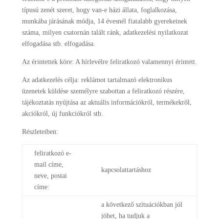
típusú zenét szeret, hogy van-e házi állata, foglalkozása,
munkába járásának módja, 14 évesnél fiatalabb gyerekeinek
száma, milyen csatornán talált ránk, adatkezelési nyilatkozat
elfogadása stb. elfogadása.
Az érintettek köre: A hírlevélre feliratkozó valamennyi érintett.
Az adatkezelés célja: reklámot tartalmazó elektronikus
üzenetek küldése személyre szabottan a feliratkozó részére,
tájékoztatás nyújtása az aktuális információkról, termékekről,
akciókról, új funkciókról stb.
Részleteiben:
feliratkozó e-
mail címe,
kapcsolattartáshoz
neve, postai
címe:
a következő szituációkban jól
jöhet, ha tudjuk a