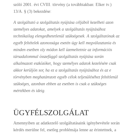
szóló 2001. évi CVIII. törvény (a továbbiakban: Elker tv.)
13/A. § (3) bekezdése:
A szolgáltató a szolgáltatás nyújtása céljából kezelheti azon
személyes adatokat, amelyek a szolgáltatás nyújtásához
technikailag elengedhetetlenül szükségesek. A szolgáltatónak az
egyéb feltételek azonossága esetén úgy kell megválasztania és
minden esetben oly módon kell üzemeltetnie az információs
társadalommal összefüggő szolgáltatás nyújtása során
alkalmazott eszközöket, hogy személyes adatok kezelésére csak
akkor kerüljön sor, ha ez a szolgáltatás nyújtásához és az e
törvényben meghatározott egyéb célok teljesüléséhez feltétlenül
szükséges, azonban ebben az esetben is csak a szükséges
mértékben és ideig.
ÜGYFÉLSZOLGÁLAT
Amennyiben az adatkezelő szolgáltatásaink igénybevétele során
kérdés merülne fel, esetleg problémája lenne az érintettnek, a