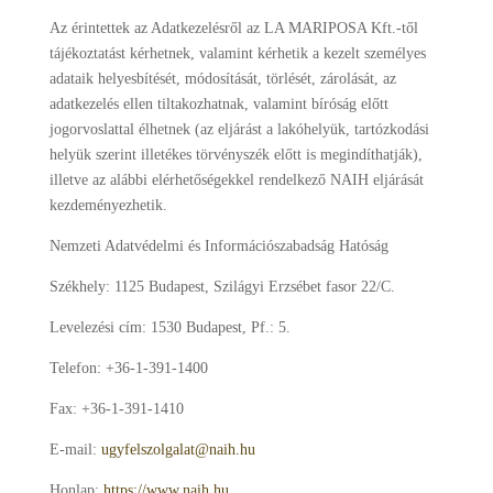
Az érintettek az Adatkezelésről az LA MARIPOSA Kft.-től
tájékoztatást kérhetnek, valamint kérhetik a kezelt személyes
adataik helyesbítését, módosítását, törlését, zárolását, az
adatkezelés ellen tiltakozhatnak, valamint bíróság előtt
jogorvoslattal élhetnek (az eljárást a lakóhelyük, tartózkodási
helyük szerint illetékes törvényszék előtt is megindíthatják),
illetve az alábbi elérhetőségekkel rendelkező NAIH eljárását
kezdeményezhetik.
Nemzeti Adatvédelmi és Információszabadság Hatóság
Székhely: 1125 Budapest, Szilágyi Erzsébet fasor 22/C.
Levelezési cím: 1530 Budapest, Pf.: 5.
Telefon: +36-1-391-1400
Fax: +36-1-391-1410
E-mail:
ugyfelszolgalat@naih.hu
Honlap:
https://www.naih.hu