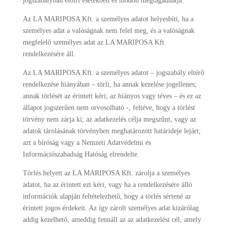
jogszabályban előírt esetekben és módon megtagadhatja.
Az LA MARIPOSA Kft. a személyes adatot helyesbíti, ha a
személyes adat a valóságnak nem felel meg, és a valóságnak
megfelelő személyes adat az LA MARIPOSA Kft.
rendelkezésére áll.
Az LA MARIPOSA Kft. a személyes adatot – jogszabály eltérő
rendelkezése hiányában – törli, ha annak kezelése jogellenes;
annak törlését az érintett kéri; az hiányos vagy téves – és ez az
állapot jogszerűen nem orvosolható -, feltéve, hogy a törlést
törvény nem zárja ki; az adatkezelés célja megszűnt, vagy az
adatok tárolásának törvényben meghatározott határideje lejárt;
azt a bíróság vagy a Nemzeti Adatvédelmi és
Információszabadság Hatóság elrendelte.
Törlés helyett az LA MARIPOSA Kft. zárolja a személyes
adatot, ha az érintett ezt kéri, vagy ha a rendelkezésére álló
információk alapján feltételezhető, hogy a törlés sértené az
érintett jogos érdekeit. Az így zárolt személyes adat kizárólag
addig kezelhető, ameddig fennáll az az adatkezelési cél, amely