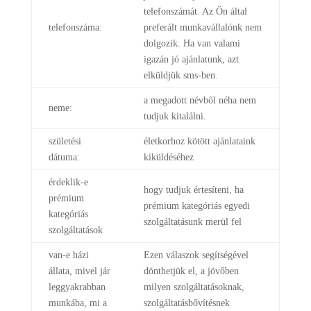
telefonszámát. Az Ön által
telefonszáma:
preferált munkavállalónk nem
dolgozik. Ha van valami
igazán jó ajánlatunk, azt
elküldjük sms-ben.
a megadott névből néha nem
neme:
tudjuk kitalálni.
születési
életkorhoz kötött ajánlataink
dátuma:
kiküldéséhez
érdeklik-e
hogy tudjuk értesíteni, ha
prémium
prémium kategóriás egyedi
kategóriás
szolgáltatásunk merül fel
szolgáltatások
van-e házi
Ezen válaszok segítségével
állata, mivel jár
dönthetjük el, a jövőben
leggyakrabban
milyen szolgáltatásoknak,
munkába, mi a
szolgáltatásbővítésnek