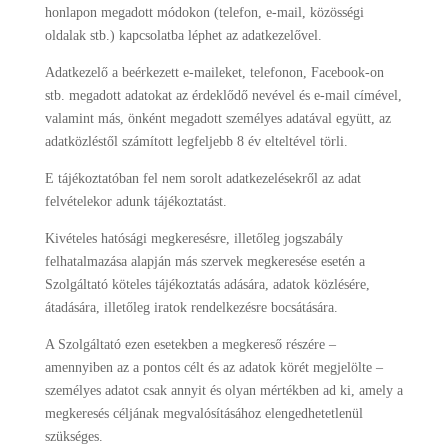
honlapon megadott módokon (telefon, e-mail, közösségi
oldalak stb.) kapcsolatba léphet az adatkezelővel.
Adatkezelő a beérkezett e-maileket, telefonon, Facebook-on
stb. megadott adatokat az érdeklődő nevével és e-mail címével,
valamint más, önként megadott személyes adatával együtt, az
adatközléstől számított legfeljebb 8 év elteltével törli.
E tájékoztatóban fel nem sorolt adatkezelésekről az adat
felvételekor adunk tájékoztatást.
Kivételes hatósági megkeresésre, illetőleg jogszabály
felhatalmazása alapján más szervek megkeresése esetén a
Szolgáltató köteles tájékoztatás adására, adatok közlésére,
átadására, illetőleg iratok rendelkezésre bocsátására.
A Szolgáltató ezen esetekben a megkereső részére –
amennyiben az a pontos célt és az adatok körét megjelölte –
személyes adatot csak annyit és olyan mértékben ad ki, amely a
megkeresés céljának megvalósításához elengedhetetlenül
szükséges.