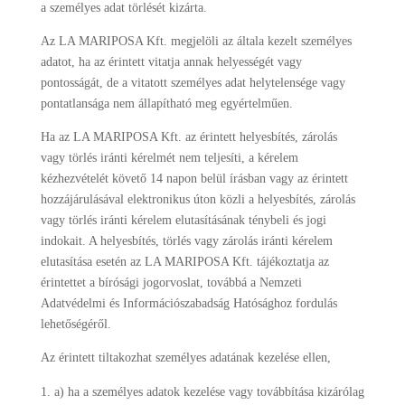
a személyes adat törlését kizárta.
Az LA MARIPOSA Kft. megjelöli az általa kezelt személyes
adatot, ha az érintett vitatja annak helyességét vagy
pontosságát, de a vitatott személyes adat helytelensége vagy
pontatlansága nem állapítható meg egyértelműen.
Ha az LA MARIPOSA Kft. az érintett helyesbítés, zárolás
vagy törlés iránti kérelmét nem teljesíti, a kérelem
kézhezvételét követő 14 napon belül írásban vagy az érintett
hozzájárulásával elektronikus úton közli a helyesbítés, zárolás
vagy törlés iránti kérelem elutasításának ténybeli és jogi
indokait. A helyesbítés, törlés vagy zárolás iránti kérelem
elutasítása esetén az LA MARIPOSA Kft. tájékoztatja az
érintettet a bírósági jogorvoslat, továbbá a Nemzeti
Adatvédelmi és Információszabadság Hatósághoz fordulás
lehetőségéről.
Az érintett tiltakozhat személyes adatának kezelése ellen,
a) ha a személyes adatok kezelése vagy továbbítása kizárólag