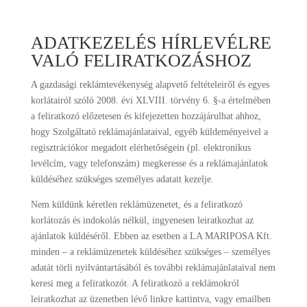
ADATKEZELÉS HÍRLEVÉLRE
VALÓ FELIRATKOZÁSHOZ
A gazdasági reklámtevékenység alapvető feltételeiről és egyes
korlátairól szóló 2008. évi XLVIII. törvény 6. §-a értelmében
a feliratkozó előzetesen és kifejezetten hozzájárulhat ahhoz,
hogy Szolgáltató reklámajánlataival, egyéb küldeményeivel a
regisztrációkor megadott elérhetőségein (pl. elektronikus
levélcím, vagy telefonszám) megkeresse és a reklámajánlatok
küldéséhez szükséges személyes adatait kezelje.
Nem küldünk kéretlen reklámüzenetet, és a feliratkozó
korlátozás és indokolás nélkül, ingyenesen leiratkozhat az
ajánlatok küldéséről. Ebben az esetben a LA MARIPOSA Kft.
minden – a reklámüzenetek küldéséhez szükséges – személyes
adatát törli nyilvántartásából és további reklámajánlataival nem
keresi meg a feliratkozót. A feliratkozó a reklámokról
leiratkozhat az üzenetben lévő linkre kattintva, vagy emailben