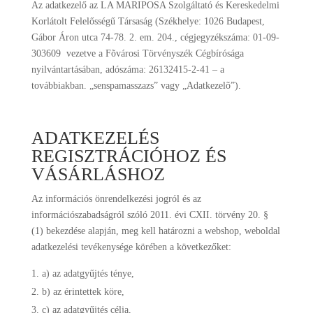
Az adatkezelő az
LA MARIPOSA Szolgáltató és Kereskedelmi
Korlátolt Felelősségű Társaság (Székhelye:
1026 Budapest,
Gábor Áron utca 74-78. 2. em. 204
., cégjegyzékszáma: 01-09-
303609 vezetve a Fõvárosi Törvényszék Cégbírósága
nyilvántartásában, adószáma: 26132415-2-41 – a
továbbiakban. „senspamasszazs” vagy „Adatkezelõ”).
ADATKEZELÉS
REGISZTRÁCIÓHOZ ÉS
VÁSÁRLÁSHOZ
Az információs önrendelkezési jogról és az
információszabadságról szóló 2011. évi CXII. törvény 20. §
(1) bekezdése alapján, meg kell határozni a webshop, weboldal
adatkezelési tevékenysége körében a következőket:
a) az adatgyűjtés ténye,
b) az érintettek köre,
c) az adatgyűjtés célja,