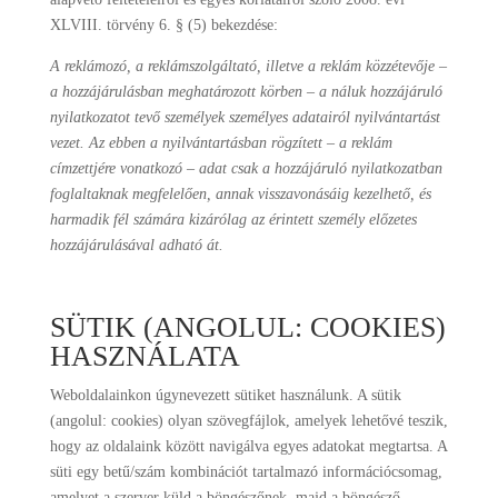
XLVIII. törvény 6. § (5) bekezdése:
A reklámozó, a reklámszolgáltató, illetve a reklám közzétevője –
a hozzájárulásban meghatározott körben – a náluk hozzájáruló
nyilatkozatot tevő személyek személyes adatairól nyilvántartást
vezet. Az ebben a nyilvántartásban rögzített – a reklám
címzettjére vonatkozó – adat csak a hozzájáruló nyilatkozatban
foglaltaknak megfelelően, annak visszavonásáig kezelhető, és
harmadik fél számára kizárólag az érintett személy előzetes
hozzájárulásával adható át.
SÜTIK (ANGOLUL: COOKIES)
HASZNÁLATA
Weboldalainkon úgynevezett sütiket használunk. A sütik
(angolul: cookies) olyan szövegfájlok, amelyek lehetővé teszik,
hogy az oldalaink között navigálva egyes adatokat megtartsa. A
süti egy betű/szám kombinációt tartalmazó információcsomag,
amelyet a szerver küld a böngészőnek, majd a böngésző