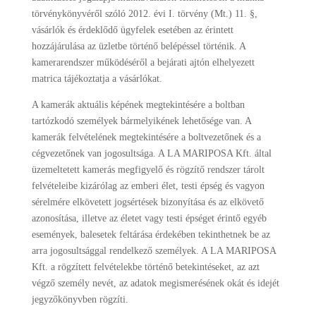
törvénykönyvéről szóló 2012. évi I. törvény (Mt.) 11. §,
vásárlók és érdeklődő ügyfelek esetében az érintett
hozzájárulása az üzletbe történő belépéssel történik. A
kamerarendszer működéséről a bejárati ajtón elhelyezett
matrica tájékoztatja a vásárlókat.
A kamerák aktuális képének megtekintésére a boltban
tartózkodó személyek bármelyikének lehetősége van. A
kamerák felvételének megtekintésére a boltvezetőnek és a
cégvezetőnek van jogosultsága. A LA MARIPOSA Kft. által
üzemeltetett kamerás megfigyelő és rögzítő rendszer tárolt
felvételeibe kizárólag az emberi élet, testi épség és vagyon
sérelmére elkövetett jogsértések bizonyítása és az elkövető
azonosítása, illetve az életet vagy testi épséget érintő egyéb
események, balesetek feltárása érdekében tekinthetnek be az
arra jogosultsággal rendelkező személyek. A LA MARIPOSA
Kft. a rögzített felvételekbe történő betekintéseket, az azt
végző személy nevét, az adatok megismerésének okát és idejét
jegyzőkönyvben rögzíti.