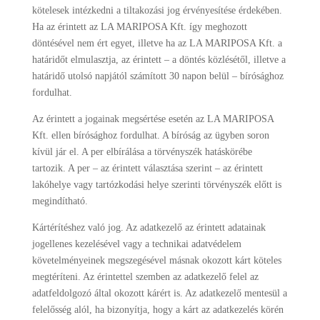
kötelesek intézkedni a tiltakozási jog érvényesítése érdekében.
Ha az érintett az LA MARIPOSA Kft. így meghozott
döntésével nem ért egyet, illetve ha az LA MARIPOSA Kft. a
határidőt elmulasztja, az érintett – a döntés közlésétől, illetve a
határidő utolsó napjától számított 30 napon belül – bírósághoz
fordulhat.
Az érintett a jogainak megsértése esetén az LA MARIPOSA
Kft. ellen bírósághoz fordulhat. A bíróság az ügyben soron
kívül jár el. A per elbírálása a törvényszék hatáskörébe
tartozik. A per – az érintett választása szerint – az érintett
lakóhelye vagy tartózkodási helye szerinti törvényszék előtt is
megindítható.
Kártérítéshez való jog. Az adatkezelő az érintett adatainak
jogellenes kezelésével vagy a technikai adatvédelem
követelményeinek megszegésével másnak okozott kárt köteles
megtéríteni. Az érintettel szemben az adatkezelő felel az
adatfeldolgozó által okozott kárért is. Az adatkezelő mentesül a
felelősség alól, ha bizonyítja, hogy a kárt az adatkezelés körén