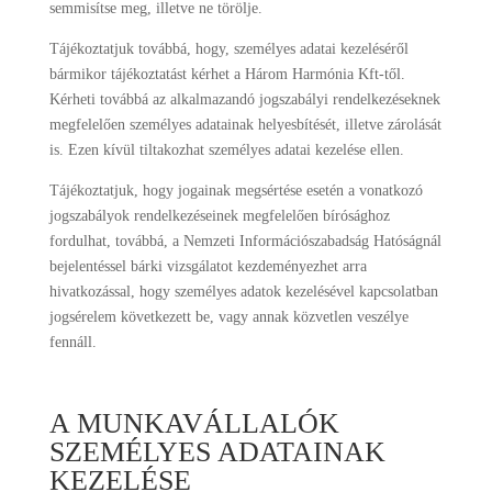
semmisítse meg, illetve ne törölje.
Tájékoztatjuk továbbá, hogy, személyes adatai kezeléséről
bármikor tájékoztatást kérhet a Három Harmónia Kft-től.
Kérheti továbbá az alkalmazandó jogszabályi rendelkezéseknek
megfelelően személyes adatainak helyesbítését, illetve zárolását
is. Ezen kívül tiltakozhat személyes adatai kezelése ellen.
Tájékoztatjuk, hogy jogainak megsértése esetén a vonatkozó
jogszabályok rendelkezéseinek megfelelően bírósághoz
fordulhat, továbbá, a Nemzeti Információszabadság Hatóságnál
bejelentéssel bárki vizsgálatot kezdeményezhet arra
hivatkozással, hogy személyes adatok kezelésével kapcsolatban
jogsérelem következett be, vagy annak közvetlen veszélye
fennáll.
A MUNKAVÁLLALÓK
SZEMÉLYES ADATAINAK
KEZELÉSE