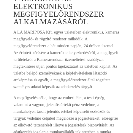
ELEKTRONIKUS
MEGFIGYELŐRENDSZER
ALKALMAZÁSÁRÓL
A LA MARIPOSA Kft. egyes üzleteiben elektronikus, kamerás
megfigyelő- és rögzítő rendszer működik. A
megfigyelőrendszer a hét minden napján, 24 órában üzemel.
Az érintett kérésére a kamerák elhelyezkedéséről, a megfigyelt
területekről a Kamerarendszer üzemeltetési szabályzat
megtekintése útján pontos tájékoztatást az üzletben kaphat. Az
üzletbe belépő személyeknek a képfelvételeken látszódó
arcképmása és egyéb, a megfigyelőrendszer által rögzített
személyes adatai képezik az adatkezelés tárgyát.
A megfigyelés célja, hogy az emberi élet, a testi épség,
valamint a vagyon, jelentős értékű pénz védelme, a
munkahelyen tárolt jelentős értéket képviselő eszközök és
tárgyak védelme céljából megelőzze a jogsértéseket, elősegítse
az elkövető tettenérését illetve a jogsértések bizonyítását. Az
adatkezelés jogalapja munkavállalók tekintetében a munka