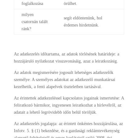
foglalkozása
örülhet.
milyen
segít eldöntenünk, hol
csatornán talált
érdemes hirdetnünk.
ránk?
Az adatkezelés időtartama, az adatok törlésének határideje: a
hozzájáruló nyilatkozat visszavonásáig, azaz a leiratkozásig.
Az adatok megismerésére jogosult lehetséges adatkezelők
személye: A személyes adatokat az adatkezelő munkatársai
kezelhetik, a fenti alapelvek tiszteletben tartásával.
Az érintettek adatkezeléssel kapcsolatos jogainak ismertetése: A
feliratkozó bármikor, ingyenesen leiratkozhat a hírlevélről, az
adatait a lehető legrövidebb időn belül töröljük.
Az adatkezelés jogalapja: az érintett önkéntes hozzájárulása, az
Infotv. 5. § (1) bekezdése, és a gazdasági reklámtevékenység
alapvető feltételeiről és egyes korlátairól szóló 2008. évi