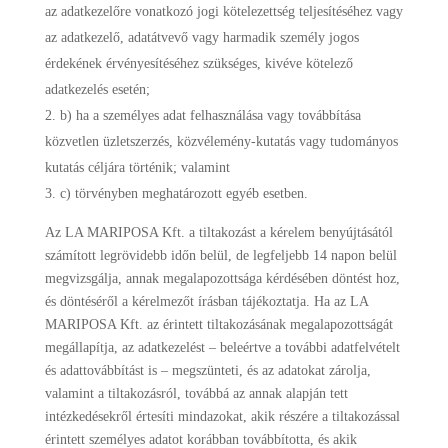
az adatkezelőre vonatkozó jogi kötelezettség teljesítéséhez vagy
az adatkezelő, adatátvevő vagy harmadik személy jogos
érdekének érvényesítéséhez szükséges, kivéve kötelező
adatkezelés esetén;
b) ha a személyes adat felhasználása vagy továbbítása
közvetlen üzletszerzés, közvélemény-kutatás vagy tudományos
kutatás céljára történik; valamint
c) törvényben meghatározott egyéb esetben.
Az LA MARIPOSA Kft. a tiltakozást a kérelem benyújtásától
számított legrövidebb időn belül, de legfeljebb 14 napon belül
megvizsgálja, annak megalapozottsága kérdésében döntést hoz,
és döntéséről a kérelmezőt írásban tájékoztatja. Ha az LA
MARIPOSA Kft. az érintett tiltakozásának megalapozottságát
megállapítja, az adatkezelést – beleértve a további adatfelvételt
és adattovábbítást is – megszünteti, és az adatokat zárolja,
valamint a tiltakozásról, továbbá az annak alapján tett
intézkedésekről értesíti mindazokat, akik részére a tiltakozással
érintett személyes adatot korábban továbbította, és akik