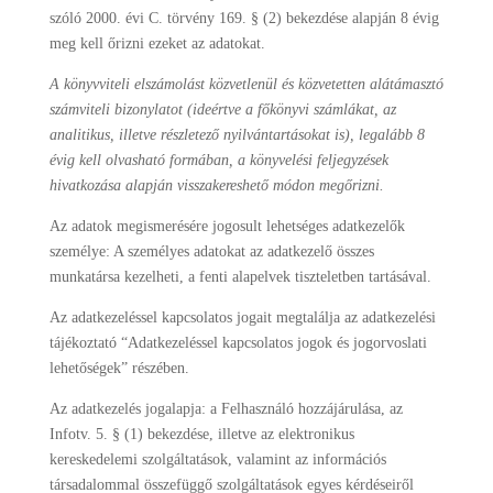
szóló 2000. évi C. törvény 169. § (2) bekezdése alapján 8 évig
meg kell őrizni ezeket az adatokat.
A könyvviteli elszámolást közvetlenül és közvetetten alátámasztó
számviteli bizonylatot (ideértve a főkönyvi számlákat, az
analitikus, illetve részletező nyilvántartásokat is), legalább 8
évig kell olvasható formában, a könyvelési feljegyzések
hivatkozása alapján visszakereshető módon megőrizni.
Az adatok megismerésére jogosult lehetséges adatkezelők
személye: A személyes adatokat az adatkezelő összes
munkatársa kezelheti, a fenti alapelvek tiszteletben tartásával.
Az adatkezeléssel kapcsolatos jogait megtalálja az adatkezelési
tájékoztató “Adatkezeléssel kapcsolatos jogok és jogorvoslati
lehetőségek” részében.
Az adatkezelés jogalapja: a Felhasználó hozzájárulása, az
Infotv. 5. § (1) bekezdése, illetve az elektronikus
kereskedelemi szolgáltatások, valamint az információs
társadalommal összefüggő szolgáltatások egyes kérdéseiről