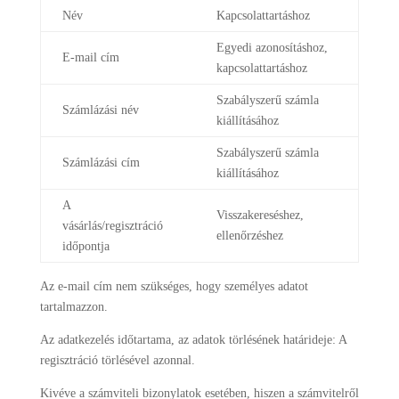
Név
Kapcsolattartáshoz
Egyedi azonosításhoz,
E-mail cím
kapcsolattartáshoz
Szabályszerű számla
Számlázási név
kiállításához
Szabályszerű számla
Számlázási cím
kiállításához
A
Visszakereséshez,
vásárlás/regisztráció
ellenőrzéshez
időpontja
Az e-mail cím nem szükséges, hogy személyes adatot
tartalmazzon.
Az adatkezelés időtartama, az adatok törlésének határideje: A
regisztráció törlésével azonnal.
Kivéve a számviteli bizonylatok esetében, hiszen a számvitelről